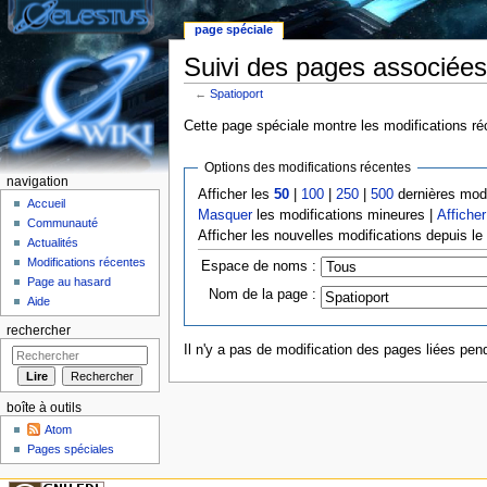
page spéciale
Suivi des pages associées
←
Spatioport
Aller à :
Navigation
,
rechercher
Cette page spéciale montre les modifications réc
Options des modifications récentes
navigation
Afficher les
50
|
100
|
250
|
500
dernières modi
Accueil
Masquer
les modifications mineures |
Afficher
Communauté
Afficher les nouvelles modifications depuis l
Actualités
Modifications récentes
Espace de noms :
Page au hasard
Nom de la page :
Aide
rechercher
Il n'y a pas de modification des pages liées pend
boîte à outils
Atom
Pages spéciales