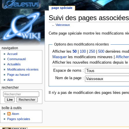
page spéciale
Suivi des pages associées
←
Vaisseaux
Aller à :
Navigation
,
rechercher
Cette page spéciale montre les modifications réc
Options des modifications récentes
navigation
Afficher les
50
|
100
|
250
|
500
dernières modi
Accueil
Masquer
les modifications mineures |
Afficher
Communauté
Afficher les nouvelles modifications depuis l
Actualités
Modifications récentes
Espace de noms :
Page au hasard
Nom de la page :
Aide
rechercher
Il n'y a pas de modification des pages liées pend
boîte à outils
Atom
Pages spéciales