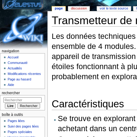
page
discussion
voir le texte source
Transmetteur de 
Aller à :
Navigation
,
rechercher
Les données techniques s
ensemble de 4 modules. Il
navigation
appareil de transmission
Accueil
Communauté
étoiles fonctionnant à pl
Actualités
Modifications récentes
probablement en exploran
Page au hasard
Aide
rechercher
Caractéristiques
boîte à outils
Se trouve en explorant 
Pages liées
achetant dans un centr
Suivi des pages liées
Pages spéciales