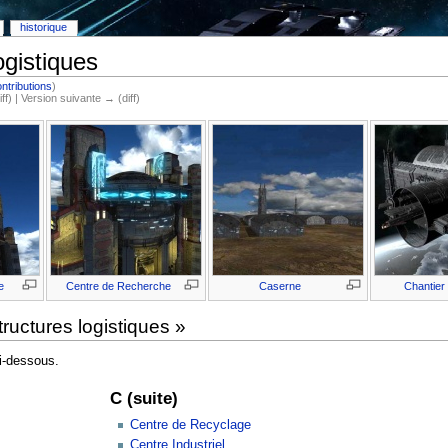
historique
ogistiques
ntributions
)
iff) | Version suivante → (diff)
e
Centre de Recherche
Caserne
Chantier 
ructures logistiques »
ci-dessous.
C (suite)
Centre de Recyclage
Centre Industriel