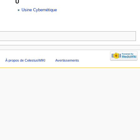
U
Usine Cybernétique
À propos de CelestusWIKI
Avertissements