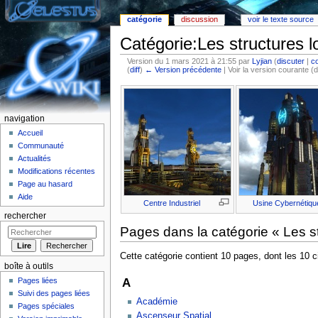
catégorie
discussion
voir le texte source
Catégorie:Les structures l
Version du 1 mars 2021 à 21:55 par
Lyjian
(
discuter
|
co
(
diff
)
← Version précédente
| Voir la version courante (d
Aller à :
Navigation
,
rechercher
navigation
Accueil
Communauté
Actualités
Modifications récentes
Page au hasard
Aide
Centre Industriel
Usine Cybernétiqu
rechercher
Pages dans la catégorie « Les st
Cette catégorie contient 10 pages, dont les 10 
boîte à outils
A
Pages liées
Suivi des pages liées
Académie
Pages spéciales
Ascenseur Spatial