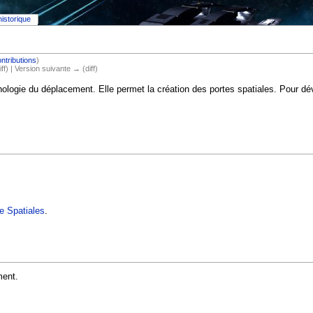
historique
ntributions
)
iff) | Version suivante → (diff)
hnologie du déplacement. Elle permet la création des portes spatiales. Pour d
e Spatiales
.
ment.