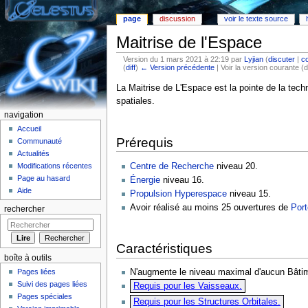
page
discussion
voir le texte source
Maitrise de l'Espace
Version du 1 mars 2021 à 22:19 par
Lyjian
(
discuter
|
co
(
diff
)
← Version précédente
| Voir la version courante (d
Aller à :
Navigation
,
rechercher
La Maitrise de L'Espace est la pointe de la tec
spatiales.
navigation
Accueil
Prérequis
Communauté
Actualités
Centre de Recherche
niveau 20.
Modifications récentes
Page au hasard
Énergie
niveau 16.
Aide
Propulsion Hyperespace
niveau 15.
Avoir réalisé au moins 25 ouvertures de
Port
rechercher
Caractéristiques
boîte à outils
Pages liées
N'augmente le niveau maximal d'aucun Bâti
Suivi des pages liées
Requis pour les Vaisseaux.
Pages spéciales
Requis pour les Structures Orbitales.