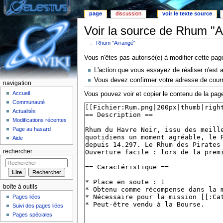
page
discussion
voir le texte source
Voir la source de Rhum "A
←
Rhum "Arrangé"
Aller à :
Navigation
,
rechercher
Vous n'êtes pas autorisé(e) à modifier cette pag
L'action que vous essayez de réaliser n'est 
Vous devez confirmer votre adresse de courri
navigation
Accueil
Vous pouvez voir et copier le contenu de la page
Communauté
Actualités
Modifications récentes
Page au hasard
Aide
rechercher
boîte à outils
Pages liées
Suivi des pages liées
Pages spéciales