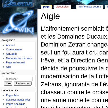
page
discussion
voir le texte source
Aigle
Aller à :
Navigation
,
rechercher
L'affrontement semblait ê
et les Domaines Ducaux,
navigation
Dominion Zetran change
Accueil
Communauté
seul un fou aurait cru dan
Actualités
Modifications récentes
trêve, et la Direction G
Page au hasard
décida de poursuivre la
Aide
rechercher
modernisation de la flot
Zetrans, ignorants de l’év
chasseur contre le croise
boîte à outils
Pages liées
une arme mortelle contre 
Suivi des pages liées
Pages spéciales