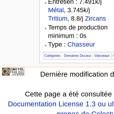
Entretien : 7.491k/j
Métal
, 3.745k/j
Tritium
, 8.8/j
Zircans
Temps de production
minimum : 0s
Type :
Chasseur
Catégories
:
Domaines Ducaux
Vaisseaux
Dernière modification 
Cette page a été consultée 
Documentation License 1.3 ou ul
propos de Celest