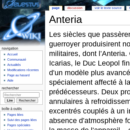
page
discussion
voir le texte source
Anteria
Aller à :
Navigation
,
rechercher
Les siècles que passèren
guerroyer produisirent n
navigation
militaires, dont l'Anteria.
Accueil
Communauté
Icarias, le Duc Leopol f
Actualités
Modifications récentes
d'un modèle plus avancé
Page au hasard
spécialement affecté à l
Aide
rechercher
prédécesseurs. Deux pro
annulaires à refroidissem
excentrés couplés à un i
boîte à outils
Pages liées
absence d'atmosphère fo
Suivi des pages liées
Pages spéciales