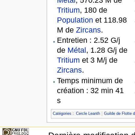
Métal
, 570.23 M de
Tritium
, 180 de
Population
et 118.98
M de
Zircans
.
Entretien : 2.52 G/j
de
Métal
, 1.28 G/j de
Tritium
et 3 M/j de
Zircans
.
Temps minimum de
création : 32 min 41
s
Catégories
:
Cercle Leanth
Guilde de Flotte 