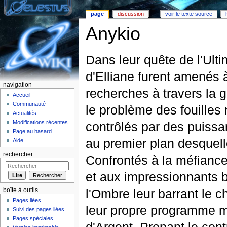
page
discussion
voir le texte source
Anykio
Aller à :
Navigation
,
rechercher
Dans leur quête de l'Ult
d'Elliane furent amenés 
navigation
recherches à travers la g
Accueil
Communauté
le problème des fouilles 
Actualités
Modifications récentes
contrôlés par des puissa
Page au hasard
au premier plan desquell
Aide
rechercher
Confrontés à la méfianc
et aux impressionnants b
l'Ombre leur barrant le 
boîte à outils
Pages liées
leur propre programme mi
Suivi des pages liées
Pages spéciales