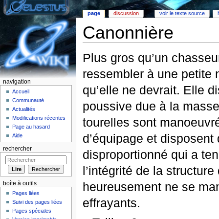
page
discussion
voir le texte source
Canonnière
Aller à :
Navigation
,
rechercher
Plus gros qu’un chasseur
ressembler à une petite 
navigation
qu’elle ne devrait. Elle 
Accueil
Communauté
poussive due à la masse
Actualités
Modifications récentes
tourelles sont manoeuvr
Page au hasard
d’équipage et disposent
Aide
rechercher
disproportionné qui a t
l’intégrité de la structur
heureusement ne se man
boîte à outils
Pages liées
effrayants.
Suivi des pages liées
Pages spéciales