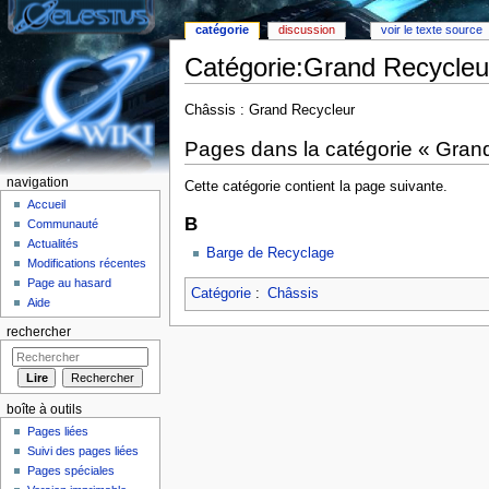
catégorie
discussion
voir le texte source
Catégorie:Grand Recycleu
Aller à :
Navigation
,
rechercher
Châssis : Grand Recycleur
Pages dans la catégorie « Gran
navigation
Cette catégorie contient la page suivante.
Accueil
B
Communauté
Actualités
Barge de Recyclage
Modifications récentes
Page au hasard
Catégorie
:
Châssis
Aide
rechercher
boîte à outils
Pages liées
Suivi des pages liées
Pages spéciales