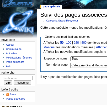
page spéciale
Suivi des pages associées
←
Catégorie:Grand Recycleur
Aller à :
Navigation
,
rechercher
Cette page spéciale montre les modifications réc
Options des modifications récentes
navigation
Afficher les
50
|
100
|
250
|
500
dernières modi
Accueil
Masquer
les modifications mineures |
Afficher
Communauté
Afficher les nouvelles modifications depuis l
Actualités
Modifications récentes
Espace de noms :
Page au hasard
Nom de la page :
Aide
rechercher
Il n'y a pas de modification des pages liées pend
boîte à outils
Atom
Pages spéciales