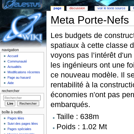
page
discussion
voir le texte source
Meta Porte-Nefs
Aller à :
Navigation
,
rechercher
Les budgets de construct
spatiaux à cette classe 
navigation
voyons pas l’intérêt d'un
Accueil
Communauté
les ingénieurs ont une fo
Actualités
Modifications récentes
ce nouveau modèle. Il se
Page au hasard
rentabilité à la construct
Aide
rechercher
économies n'ont pas permi
embarqués.
boîte à outils
Taille : 638m
Pages liées
Suivi des pages liées
Poids : 1.02 Mt
Pages spéciales