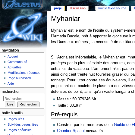
page
discussion
voir le texte source
Myhaniar
Aller à :
Navigation
,
rechercher
Myhaniar est le nom de l'étoile du système-mère 
l'Armada Ducale, prêt à apporter la glorieuse l
les Ducs eux-mêmes ; la nécessité de ce titanesq
navigation
Accueil
Si l'Atoria est inébranlable, le Myhaniar est immu
Communauté
protégés par la plus inflexible des armures, co
Actualités
entrailles du vaisseau. L'armement n'est pas en
Modifications récentes
ainsi cinq cent trente huit tourelles graser qui
Page au hasard
tonnage. Pour lutter contre ses équivalents, il e
Aide
propulsant des boulets de plasma à des vitesses
défenses de point, ainsi qu'un vaste hangar à ch
rechercher
Masse : 50.079246 Mt
Taille : 3019 m
boîte à outils
Pré-requis
Pages liées
Suivi des pages liées
Construit par les membres de la
Guilde de Fl
Pages spéciales
Chantier Spatial
niveau 25.