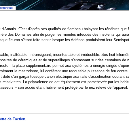
historique
d'Antaris. C'est d'après ses qualités de flambeau balayant les ténèbres que f
umière des Domaines afin de purger les mondes inféodés des insolents qui aura
ue fleuron s'étant faite sentir lorsque les Adréans produisirent leur Semispa
able, inaltérable, intransigeant, incontestable et irréductible. Ses huit kilomè
mposites de céramiques et de superalliages s'entassant sur des centaines de m
 reste : la place supplémentaire permet aux systèmes à énergie dirigée d'op
 parsèment le mastodonte, lui conférant une redoutable puissance de feu contre 
st doté d'un gargantuesque canon électrique aux rails d'accélération courant su
 relativistes. La polyvalence de cet équipement est parachevée par les habitu
asseurs – son accès étant habilement protégé par le nez relevé de l'appareil.
otte de Faction
.