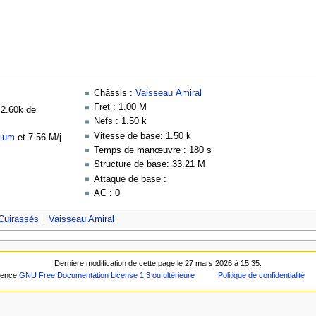
Châssis :
Vaisseau Amiral
Fret : 1.00 M
, 2.60k de
Nefs : 1.50 k
Vitesse de base: 1.50 k
tium
et 7.56 M/j
Temps de manœuvre : 180 s
Structure de base: 33.21 M
Attaque de base :
AC : 0
Cuirassés
Vaisseau Amiral
Dernière modification de cette page le 27 mars 2026 à 15:35.
icence
GNU Free Documentation License 1.3 ou ultérieure
Politique de confidentialité