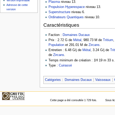
Version imprimable
Plasma
niveau 13.
Adresse de cette
Propulsion Hyperespace
niveau 13.
version
Superstructure
niveau 6.
Ordinateurs Quantiques
niveau 10.
Caractéristiques
Faction :
Domaines Ducaux
Prix : 2.72 G de
Métal
, 980.73 M de
Tritium
Population
et 291.01 M de
Zircans
.
Entretien : 6.48 G/j de
Métal
, 3.24 G/j de
Tri
de
Zircans
.
Temps minimum de création : 1H 19 m 33 s.
Type :
Cuirassé
Catégories
:
Domaines Ducaux
Vaisseaux
Cette page a été consultée 1 729 fois.
Sous l