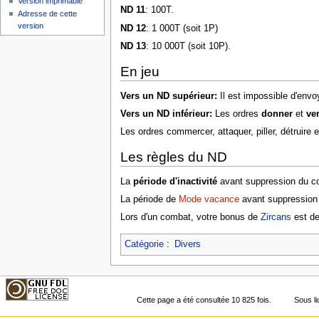
Version imprimable
ND 11
: 100T.
Adresse de cette
version
ND 12
: 1 000T (soit 1P)
ND 13
: 10 000T (soit 10P).
En jeu
Vers un ND supérieur:
Il est impossible d'env
Vers un ND inférieur:
Les ordres
donner
et
ve
Les ordres commercer, attaquer, piller, détruire 
Les règles du ND
La
période d'inactivité
avant suppression du co
La période de
Mode vacance
avant suppression 
Lors d'un combat, votre bonus de
Zircans
est de
Catégorie
:
Divers
Cette page a été consultée 10 825 fois.
Sous l