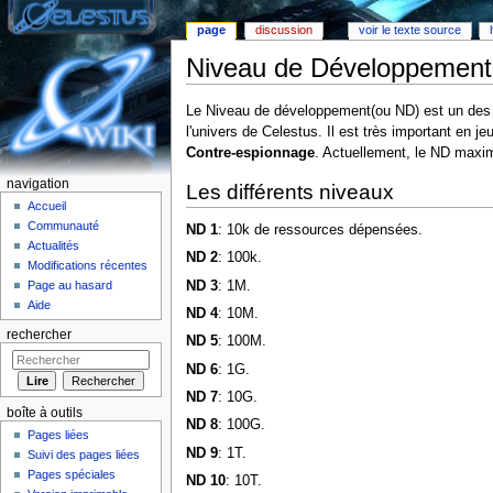
page
discussion
voir le texte source
Niveau de Développement
Aller à :
Navigation
,
rechercher
Le Niveau de développement(ou ND) est un des él
l'univers de Celestus. Il est très important en 
Contre-espionnage
. Actuellement, le ND maxim
navigation
Les différents niveaux
Accueil
Communauté
ND 1
: 10k de ressources dépensées.
Actualités
ND 2
: 100k.
Modifications récentes
ND 3
: 1M.
Page au hasard
Aide
ND 4
: 10M.
rechercher
ND 5
: 100M.
ND 6
: 1G.
ND 7
: 10G.
boîte à outils
ND 8
: 100G.
Pages liées
ND 9
: 1T.
Suivi des pages liées
Pages spéciales
ND 10
: 10T.