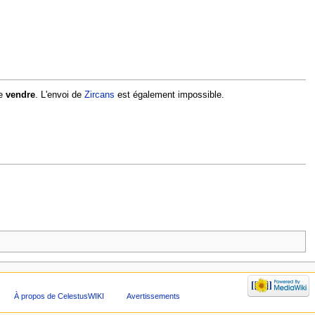
re
vendre
. L'envoi de
Zircans
est également impossible.
À propos de CelestusWIKI
Avertissements