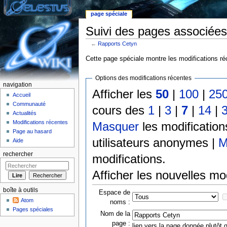
page spéciale
Suivi des pages associées
←
Rapports Cetyn
Aller à :
Navigation
,
rechercher
Cette page spéciale montre les modifications réc
Options des modifications récentes
navigation
Afficher les
50
|
100
|
25
Accueil
Communauté
cours des
1
|
3
|
7
|
14
|
Actualités
Modifications récentes
Masquer
les modificatio
Page au hasard
utilisateurs anonymes |
M
Aide
rechercher
modifications.
Afficher les nouvelles mo
boîte à outils
Espace de
Atom
noms :
Pages spéciales
Nom de la
page :
lien vers la page donnée plutôt q