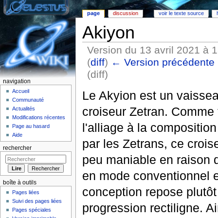
page
discussion
voir le texte source
Akiyon
Version du 13 avril 2021 à 
(
diff
)
← Version précédente
(diff)
navigation
Aller à :
Navigation
,
rechercher
Accueil
Le Akyion est un vaissea
Communauté
croiseur Zetran. Comme 
Actualités
Modifications récentes
l'alliage à la compositio
Page au hasard
Aide
par les Zetrans, ce crois
rechercher
peu maniable en raison 
en mode conventionnel e
boîte à outils
conception repose plutôt 
Pages liées
Suivi des pages liées
progression rectiligne. Ai
Pages spéciales