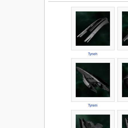
Tyneh
Tyrem