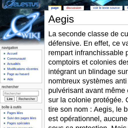
page
discussion
voir le texte source
Aegis
Aller à :
Navigation
,
rechercher
La seconde classe de cu
défensive. En effet, ce v
navigation
rempart infranchissable 
Accueil
Communauté
comptoirs et colonies de
Actualités
Modifications récentes
intégrant un blindage su
Page au hasard
nombreux systèmes anti 
Aide
rechercher
pulvérisant avant même qu
sur la colonie protégée. C
tire son nom : Aegis, le 
boîte à outils
Pages liées
est opérationnel, aucune
Suivi des pages liées
Pages spéciales