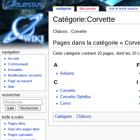
catégorie
discussion
voir le texte source
Catégorie:Corvette
Aller à :
Navigation
,
rechercher
Châssis : Corvette
Pages dans la catégorie « Corve
navigation
Cette catégorie contient 10 pages, dont les 10 
Accueil
A
F
Communauté
Actualités
Adastra
Modifications récentes
Page au hasard
C
I
Aide
Corvette
rechercher
Corvette Ophélia
Corvo
Catégorie
:
Châssis
boîte à outils
Pages liées
Suivi des pages liées
Pages spéciales