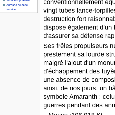
conventionnellement équi
Version imprimable
Adresse de cette
vingt tubes lance-torpill
version
destruction fort raisonna
dispose également d'un h
d'assurer sa défense ra
Ses frêles propulseurs n
prestement sa lourde stru
malgré l'ajout d'un monu
d'échappement des tuyèr
une absence de composi
ainsi, de nos jours, un bâ
symbole Amaranth : celu
guerres pendant des anné