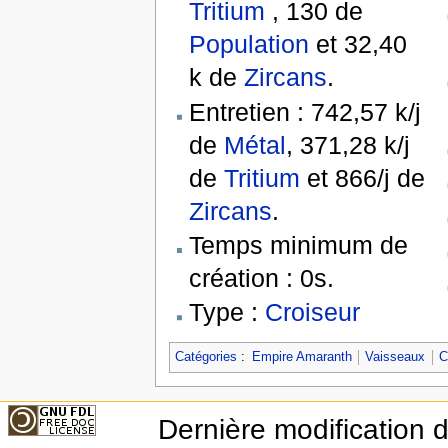
Tritium
, 130 de
Population
et 32,40
k de
Zircans
.
Entretien : 742,57 k/j
de
Métal
, 371,28 k/j
de
Tritium
et 866/j de
Zircans
.
Temps minimum de
création : 0s.
Type :
Croiseur
Catégories
:
Empire Amaranth
Vaisseaux
C
Dernière modification 