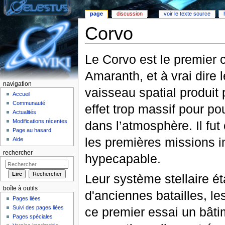
page
discussion
voir le texte source
Corvo
Aller à :
Navigation
,
rechercher
Le Corvo est le premier cr
Amaranth, et à vrai dire 
navigation
vaisseau spatial produit p
Accueil
Communauté
effet trop massif pour po
Actualités
Modifications récentes
dans l’atmosphère. Il fu
Page au hasard
les premières missions int
Aide
rechercher
hypecapable.
Leur système stellaire é
boîte à outils
d'anciennes batailles, le
Pages liées
Suivi des pages liées
ce premier essai un bâti
Pages spéciales