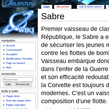
page
discussion
voir le texte source
Sabre
Aller à :
Navigation
,
rechercher
Premier vaisseau de clas
République, le Sabre a 
navigation
de sécuriser les jeunes
Accueil
Communauté
contre les flottes de b
Actualités
Modifications récentes
Vaisseau embarque don
Page au hasard
dans l'enfer de la Guerre.
Aide
rechercher
et son efficacité redout
la Corvette est toujours d
modernes. C'est un vaiss
boîte à outils
Pages liées
composition d'une flotte.
Suivi des pages liées
Pages spéciales