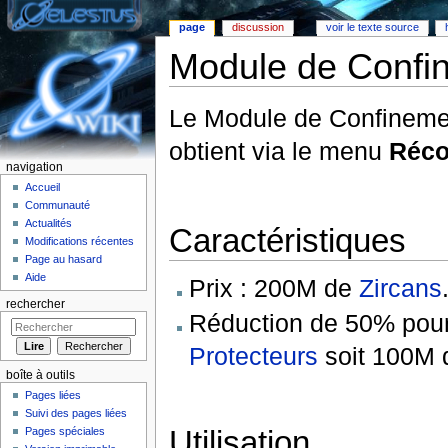
page
discussion
voir le texte source
Module de Confi
Aller à :
Navigation
,
rechercher
Le Module de Confinemen
obtient via le menu
Réc
navigation
Accueil
Communauté
Actualités
Caractéristiques
Modifications récentes
Page au hasard
Aide
Prix : 200M de
Zircans
rechercher
Réduction de 50% pou
Protecteurs
soit 100M
boîte à outils
Pages liées
Suivi des pages liées
Utilisation
Pages spéciales