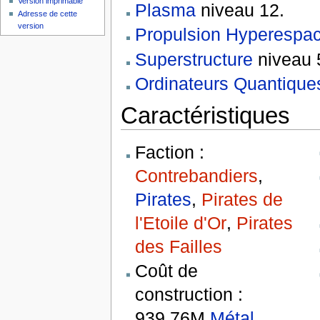
Version imprimable
Plasma
niveau 12.
Adresse de cette
version
Propulsion Hyperespa
Superstructure
niveau 
Ordinateurs Quantique
Caractéristiques
Faction :
Contrebandiers
,
Pirates
,
Pirates de
l'Etoile d'Or
,
Pirates
des Failles
Coût de
construction :
939.76M
Métal
,