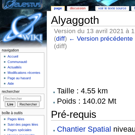
page
discussion
voir le texte source
Alyaggoth
Version du 13 avril 2021 à 
(
diff
)
← Version précédente
(diff)
navigation
Aller à :
Navigation
,
rechercher
Accueil
Communauté
Actualités
Modifications récentes
Page au hasard
Aide
Taille : 4.55 km
rechercher
Poids : 140.02 Mt
Pré-requis
boîte à outils
Pages liées
Suivi des pages liées
Chantier Spatial
niveau
Pages spéciales