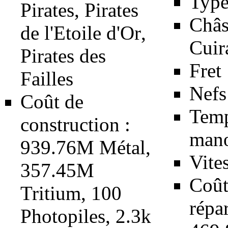
Type
Pirates
,
Pirates
Châs
de l'Etoile d'Or
,
Cuir
Pirates des
Fret
Failles
Nefs
Coût de
Temp
construction :
manœ
939.76M
Métal
,
Vite
357.45M
Coût
Tritium
, 100
répar
Photopiles
, 2.3k