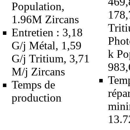
469
Population
,
178
1.96M
Zircans
Trit
Entretien : 3,18
Phot
G/j
Métal
, 1,59
k
Po
G/j
Tritium
, 3,71
983,
M/j
Zircans
Temp
Temps de
répa
production
min
13.7