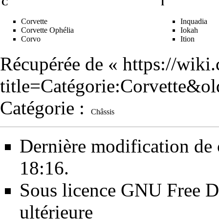
C
I
Corvette
Inquadia
Corvette Ophélia
Iokah
Corvo
Ition
Récupérée de «
https://wiki
title=Catégorie:Corvette&o
Catégorie
:
Châssis
Dernière modification de 
18:16.
Sous licence
GNU Free Do
ultérieure