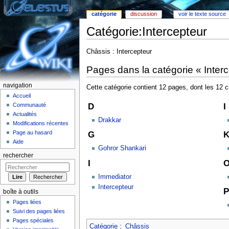
catégorie
discussion
voir le texte source
Catégorie:Intercepteur
Aller à :
Navigation
,
rechercher
Châssis : Intercepteur
Pages dans la catégorie « Interc
navigation
Cette catégorie contient 12 pages, dont les 12 
Accueil
D
I
Communauté
Actualités
Drakkar
Modifications récentes
Page au hasard
G
Aide
Gohror Shankari
rechercher
I
Immediator
Intercepteur
P
boîte à outils
Pages liées
Suivi des pages liées
Pages spéciales
Catégorie
:
Châssis