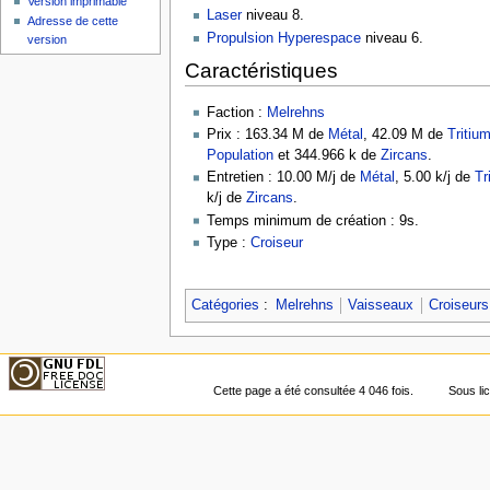
Version imprimable
Laser
niveau 8.
Adresse de cette
Propulsion Hyperespace
niveau 6.
version
Caractéristiques
Faction :
Melrehns
Prix : 163.34 M de
Métal
, 42.09 M de
Tritiu
Population
et 344.966 k de
Zircans
.
Entretien : 10.00 M/j de
Métal
, 5.00 k/j de
Tr
k/j de
Zircans
.
Temps minimum de création : 9s.
Type :
Croiseur
Catégories
:
Melrehns
Vaisseaux
Croiseurs
Cette page a été consultée 4 046 fois.
Sous l