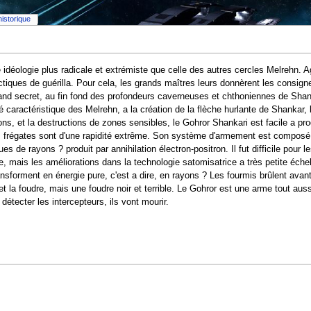
historique
idéologie plus radicale et extrémiste que celle des autres cercles Melrehn. A
ctiques de guérilla. Pour cela, les grands maîtres leurs donnèrent les consigne
grand secret, au fin fond des profondeurs caverneuses et chthoniennes de Shan
té caractéristique des Melrehn, a la création de la flèche hurlante de Shankar,
ons, et la destructions de zones sensibles, le Gohror Shankari est facile a prod
s frégates sont d'une rapidité extrême. Son système d'armement est composé d
es de rayons ? produit par annihilation électron-positron. Il fut difficile pour 
e, mais les améliorations dans la technologie satomisatrice a très petite éche
ransforment en énergie pure, c'est a dire, en rayons ? Les fourmis brûlent avan
 la foudre, mais une foudre noir et terrible. Le Gohror est une arme tout auss
tecter les intercepteurs, ils vont mourir.