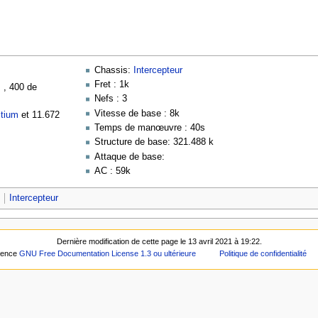
Chassis:
Intercepteur
Fret : 1k
m
, 400 de
Nefs : 3
Vitesse de base : 8k
itium
et 11.672
Temps de manœuvre : 40s
Structure de base: 321.488 k
Attaque de base:
AC : 59k
Intercepteur
Dernière modification de cette page le 13 avril 2021 à 19:22.
icence
GNU Free Documentation License 1.3 ou ultérieure
Politique de confidentialité