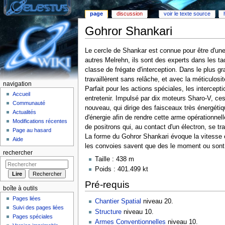
page
discussion
voir le texte source
Gohror Shankari
Aller à :
Navigation
,
rechercher
Le cercle de Shankar est connue pour être d'une 
autres Melrehn, ils sont des experts dans les ta
classe de frégate d'interception. Dans le plus 
travaillèrent sans relâche, et avec la méticulosi
navigation
Parfait pour les actions spéciales, les intercepti
Accueil
entretenir. Impulsé par dix moteurs Sharo-V, ce
Communauté
nouveau, qui dirige des faisceaux très énergétiqu
Actualités
d'énergie afin de rendre cette arme opérationnell
Modifications récentes
de positrons qui, au contact d'un électron, se t
Page au hasard
La forme du Gohror Shankari évoque la vitesse et
Aide
les convoies savent que des le moment ou sont dé
rechercher
Taille : 438 m
Poids : 401.499 kt
Pré-requis
boîte à outils
Pages liées
Chantier Spatial
niveau 20.
Suivi des pages liées
Structure
niveau 10.
Pages spéciales
Armes Conventionnelles
niveau 10.