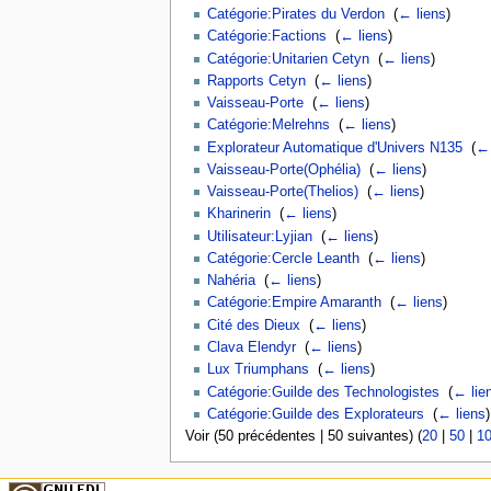
Catégorie:Pirates du Verdon
‎
(
← liens
)
Catégorie:Factions
‎
(
← liens
)
Catégorie:Unitarien Cetyn
‎
(
← liens
)
Rapports Cetyn
‎
(
← liens
)
Vaisseau-Porte
‎
(
← liens
)
Catégorie:Melrehns
‎
(
← liens
)
Explorateur Automatique d'Univers N135
‎
(
← 
Vaisseau-Porte(Ophélia)
‎
(
← liens
)
Vaisseau-Porte(Thelios)
‎
(
← liens
)
Kharinerin
‎
(
← liens
)
Utilisateur:Lyjian
‎
(
← liens
)
Catégorie:Cercle Leanth
‎
(
← liens
)
Nahéria
‎
(
← liens
)
Catégorie:Empire Amaranth
‎
(
← liens
)
Cité des Dieux
‎
(
← liens
)
Clava Elendyr
‎
(
← liens
)
Lux Triumphans
‎
(
← liens
)
Catégorie:Guilde des Technologistes
‎
(
← lie
Catégorie:Guilde des Explorateurs
‎
(
← liens
)
Voir (50 précédentes | 50 suivantes) (
20
|
50
|
1