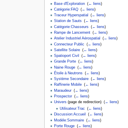
Base d'Exploration
‎
(
← liens
)
Catégorie:FAQ
‎
(
← liens
)
Traceur Hyperspatial
‎
(
← liens
)
Station de Sauts
‎
(
← liens
)
Catégorie:Chasseurs
‎
(
← liens
)
Rampe de Lancement
‎
(
← liens
)
Atelier Industriel Aérospatial
‎
(
← liens
)
Connecteur Public
‎
(
← liens
)
Satellite Solaire
‎
(
← liens
)
Spatioport Civil
‎
(
← liens
)
Grande Porte
‎
(
← liens
)
Naine Rouge
‎
(
← liens
)
Étoile à Neutrons
‎
(
← liens
)
Système Secondaire
‎
(
← liens
)
Raffinerie Mobile
‎
(
← liens
)
Maraudeur
‎
(
← liens
)
Prospector
‎
(
← liens
)
Univers
(page de redirection) ‎
(
← liens
)
Utilisateur:Trac
‎
(
← liens
)
Discussion:Accueil
‎
(
← liens
)
Modèle:Sommaire
‎
(
← liens
)
Porte Rouge
‎
(
← liens
)