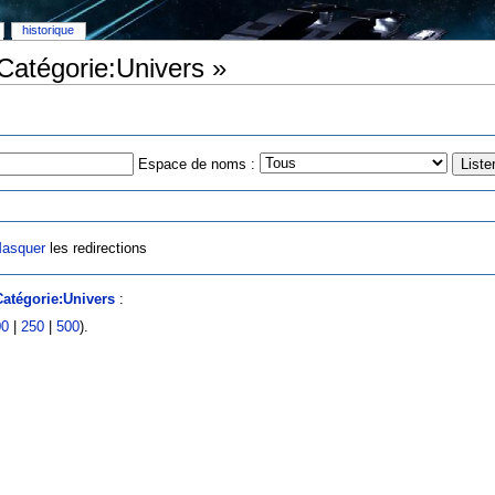
historique
 Catégorie:Univers »
Espace de noms :
asquer
les redirections
Catégorie:Univers
:
00
|
250
|
500
).