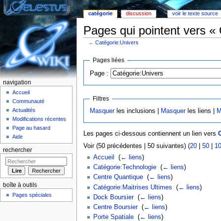
catégorie
discussion
voir le texte source
Pages qui pointent vers «
←
Catégorie:Univers
Aller à :
Navigation
,
rechercher
Pages liées
Page :
navigation
Accueil
Filtres
Communauté
Actualités
Masquer
les inclusions |
Masquer
les liens |
M
Modifications récentes
Page au hasard
Les pages ci-dessous contiennent un lien vers
Aide
Voir (50 précédentes | 50 suivantes) (
20
|
50
|
1
rechercher
Accueil
‎
(
← liens
)
Catégorie:Technologie
‎
(
← liens
)
Centre Quantique
‎
(
← liens
)
boîte à outils
Catégorie:Maitrises Ultimes
‎
(
← liens
)
Pages spéciales
Dock Boursier
‎
(
← liens
)
Centre Boursier
‎
(
← liens
)
Porte Spatiale
‎
(
← liens
)