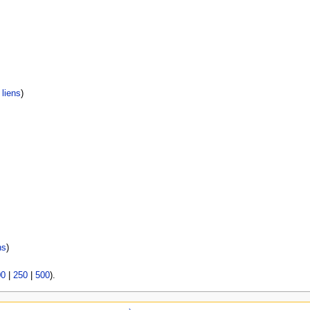
liens
)
ns
)
00
|
250
|
500
).