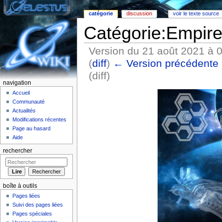
catégorie
discussion
voir le texte source
Catégorie:Empir
Version du 21 août 2021 à 
(
diff
)
← Version précédente
(diff)
navigation
Aller à :
Navigation
,
rechercher
Accueil
Communauté
Actualités
Modifications récentes
Page au hasard
Aide
rechercher
boîte à outils
Pages liées
Suivi des pages liées
Pages spéciales