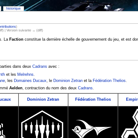
historique
ntributions
)
iff) | Version suivante → (diff)
s. La
Faction
constitue la dernière échelle de gouvernement du jeu, et est do
parties dans deux
Cadrans
avec :
nth
et les
Melrehns
.
ane
, les
Domaines Ducaux
, le
Dominion Zetran
et la
Fédération Thelios
.
nommé
Aelden
, contraction du nom des deux
Cadrans
.
ucaux
Dominion Zetran
Fédération Thelios
Empir