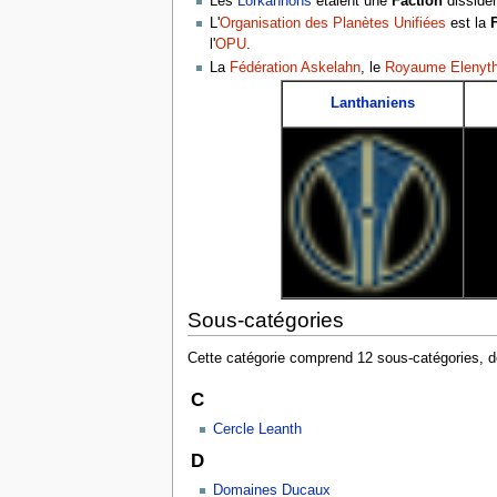
Les
Lorkahnons
étaient une
Faction
disside
L'
Organisation des Planètes Unifiées
est la
l'
OPU
.
La
Fédération Askelahn
, le
Royaume Elenyt
Lanthaniens
Sous-catégories
Cette catégorie comprend 12 sous-catégories, d
C
Cercle Leanth
D
Domaines Ducaux