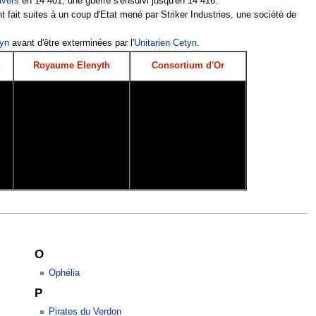
ivers
en 14 401, une guerre s'ensuivi jusqu'en 14 416.
 fait suites à un coup d'Etat mené par Striker Industries, une société de
yn
avant d'être exterminées par l'
Unitarien Cetyn
.
n
Royaume Elenyth
Consortium d'Or
O
Ophélia
P
Pirates du Verdon