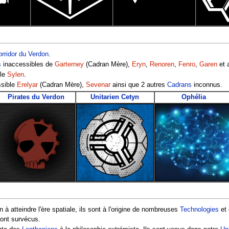
rridor du Verdon
.
s
inaccessibles de
Garterney
(Cadran Mère),
Eryn
,
Renoren
,
Fenro
,
Garen
et 
ble
Sylen
.
sible
Erelyar
(Cadran Mère),
Sevenar
ainsi que 2 autres
Cadrans
inconnus.
Pirates du Verdon
Unitarien Cetyn
Ophélia
on à atteindre l'ère spatiale, ils sont à l'origine de nombreuses
Technologies
et 
 ont survécus.