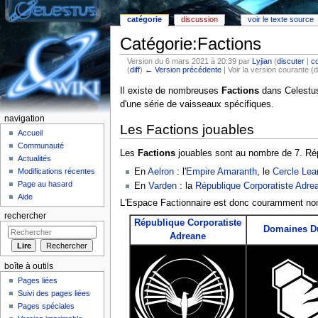
catégorie
discussion
voir le texte source
Catégorie:Factions
Version du 6 mars 2021 à 20:39 par
Lyjian
(
discuter
|
co
(
diff
)
← Version précédente
| Voir la version courante (d
Aller à :
Navigation
,
rechercher
Il existe de nombreuses
Factions
dans Celestu
d'une série de vaisseaux spécifiques.
navigation
Les Factions jouables
Accueil
Communauté
Les
Factions
jouables sont au nombre de 7. Ré
Actualités
En
Aelron
: l'
Empire Amaranth
, le
Cercle Lea
Modifications récentes
Page au hasard
En
Varden
: la
République Corporatiste Adre
Aide
L'Espace Factionnaire est donc couramment 
rechercher
République Corporatiste
Domaines D
Adreane
boîte à outils
Pages liées
Suivi des pages liées
Pages spéciales