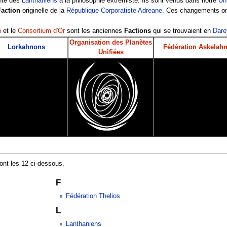
nte des
Lanthaniens
à la philosophie extrémiste. Ils sont venus dans notre
Un
Faction
originelle de la
République Corporatiste Adreane
. Ces changements ont
h
et le
Consortium d'Or
sont les anciennes
Factions
qui se trouvaient en
Dare
Organisation des Planètes
Lorkahnons
Fédération Askelah
Unifiées
ont les 12 ci-dessous.
F
Fédération Thelios
L
Lanthaniens