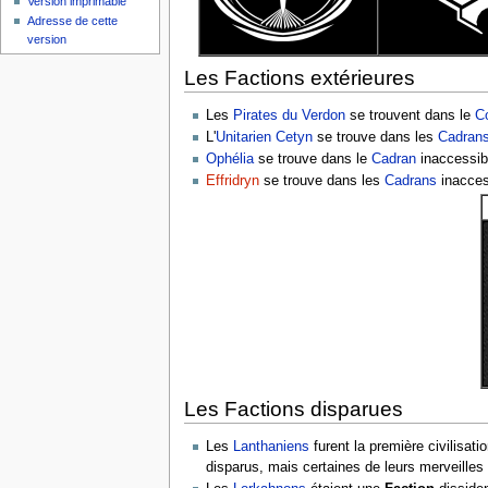
Version imprimable
Adresse de cette
version
Les Factions extérieures
Les
Pirates du Verdon
se trouvent dans le
Co
L'
Unitarien Cetyn
se trouve dans les
Cadran
Ophélia
se trouve dans le
Cadran
inaccessi
Effridryn
se trouve dans les
Cadrans
inacces
Les Factions disparues
Les
Lanthaniens
furent la première civilisati
disparus, mais certaines de leurs merveilles