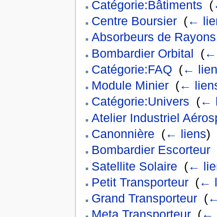
Catégorie:Bâtiments
‎
(
Centre Boursier
‎
(
← lie
Absorbeurs de Rayons
Bombardier Orbital
‎
(
← 
Catégorie:FAQ
‎
(
← lie
Module Minier
‎
(
← lien
Catégorie:Univers
‎
(
← 
Atelier Industriel Aéros
Canonnière
‎
(
← liens
)
Bombardier Escorteur
‎
Satellite Solaire
‎
(
← li
Petit Transporteur
‎
(
← l
Grand Transporteur
‎
(
←
Meta Transporteur
‎
(
← 