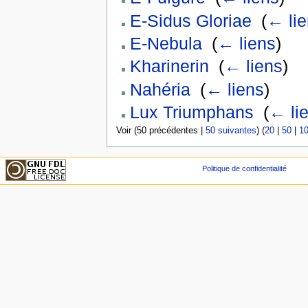
E-Sidus Gloriae
‎
(
← li
E-Nebula
‎
(
← liens
)
Kharinerin
‎
(
← liens
)
Nahéria
‎
(
← liens
)
Lux Triumphans
‎
(
← li
Voir (50 précédentes |
50 suivantes
) (
20
|
50
|
1
Politique de confidentialité