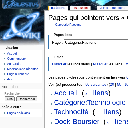
catégorie
discussion
voir le texte source
Pages qui pointent vers « 
←
Catégorie:Factions
Aller à :
Navigation
,
rechercher
Pages liées
Page :
navigation
Accueil
Filtres
Communauté
Actualités
Masquer
les inclusions |
Masquer
les liens |
M
Modifications récentes
Page au hasard
Les pages ci-dessous contiennent un lien vers
Aide
Voir (50 précédentes |
50 suivantes
) (
20
|
50
|
1
rechercher
Accueil
‎
(
← liens
)
Catégorie:Technologie
boîte à outils
Technocité
‎
(
← liens
)
Pages spéciales
Dock Boursier
‎
(
← lien