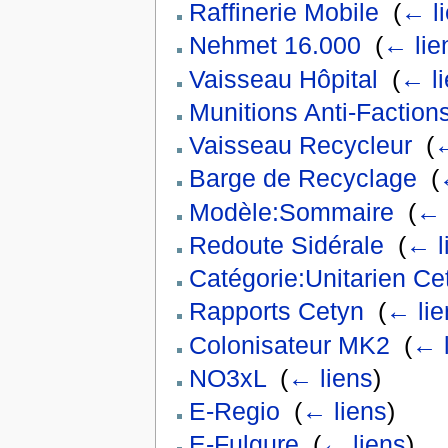
Raffinerie Mobile
‎
(
← l
Nehmet 16.000
‎
(
← lie
Vaisseau Hôpital
‎
(
← l
Munitions Anti-Faction
Vaisseau Recycleur
‎
(
←
Barge de Recyclage
‎
(
Modèle:Sommaire
‎
(
← 
Redoute Sidérale
‎
(
← l
Catégorie:Unitarien Ce
Rapports Cetyn
‎
(
← lie
Colonisateur MK2
‎
(
← 
NO3xL
‎
(
← liens
)
E-Regio
‎
(
← liens
)
E-Fulgure
‎
(
← liens
)